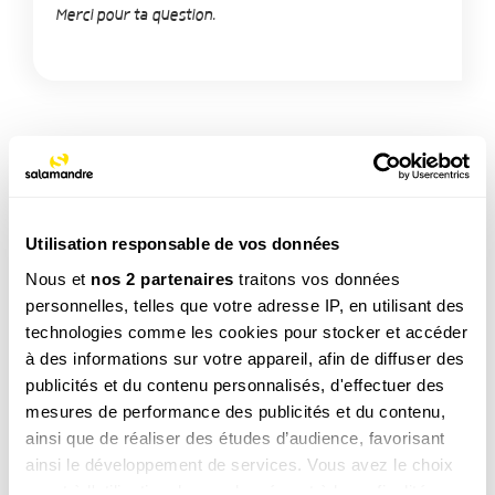
Merci pour ta question.
TAGS
Mammifère
Utilisation responsable de vos données
Nous et
nos 2 partenaires
traitons vos données
personnelles, telles que votre adresse IP, en utilisant des
NOS 3 REVUES
technologies comme les cookies pour stocker et accéder
à des informations sur votre appareil, afin de diffuser des
publicités et du contenu personnalisés, d'effectuer des
mesures de performance des publicités et du contenu,
REVUE SALAMANDRE
ainsi que de réaliser des études d’audience, favorisant
Plongez au coeur d'une nature insolite près de chez
ainsi le développement de services. Vous avez le choix
vous
quant à l'utilisation de vos données et à leurs finalités.