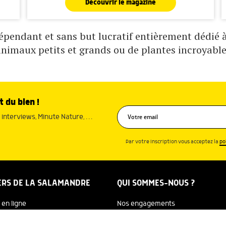
Découvrir le magazine
pendant et sans but lucratif entièrement dédié à 
animaux petits et grands ou de plantes incroyable
t du bien !
interviews, Minute Nature, …
Par votre inscription vous acceptez la
po
ERS DE LA SALAMANDRE
QUI SOMMES-NOUS ?
 en ligne
Nos engagements
dreTV
Notre histoire