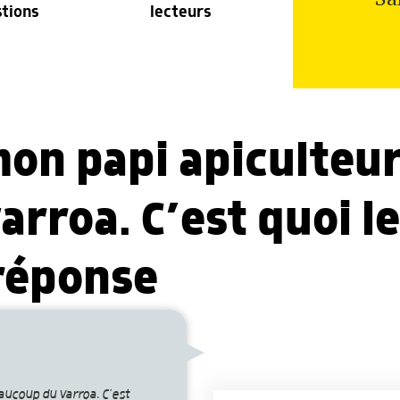
stions
lecteurs
on papi apiculteur
rroa. C’est quoi le
 réponse
aucoup du varroa. C’est