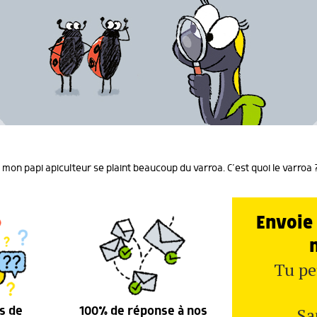
mon papi apiculteur se plaint beaucoup du varroa. C’est quoi le varroa
Envoie 
Tu pe
Sa
s de
100% de réponse à nos