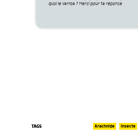
quoi le varroa ? Merci pour ta réponse
TAGS
Arachnide
Insecte