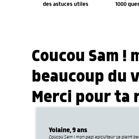
des astuces utiles
1000 que
Coucou Sam ! m
beaucoup du va
Merci pour ta
Yolaine, 9 ans
Coucou Sam ! mon papi apiculteur se plaint be