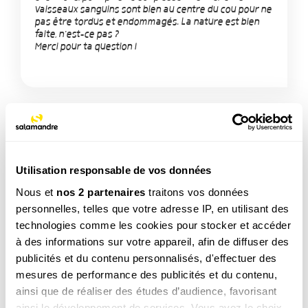
vaisseaux sanguins sont bien au centre du cou pour ne
pas être tordus et endommagés. La nature est bien
faite, n'est-ce pas ?
Merci pour ta question !
TAGS
Utilisation responsable de vos données
Oiseau
Nous et
nos 2 partenaires
traitons vos données
personnelles, telles que votre adresse IP, en utilisant des
technologies comme les cookies pour stocker et accéder
NOS 3 REVUES
à des informations sur votre appareil, afin de diffuser des
publicités et du contenu personnalisés, d'effectuer des
mesures de performance des publicités et du contenu,
ainsi que de réaliser des études d’audience, favorisant
REVUE SALAMANDRE
ainsi le développement de services. Vous avez le choix