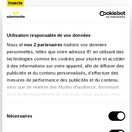
Insecte
NOS 3 REVUES
Utilisation responsable de vos données
Nous et
nos 2 partenaires
traitons vos données
personnelles, telles que votre adresse IP, en utilisant des
REVUE SALAMANDRE
technologies comme les cookies pour stocker et accéder
Plongez au coeur d'une nature insolite près de chez
à des informations sur votre appareil, afin de diffuser des
vous
publicités et du contenu personnalisés, d'effectuer des
Découvrir la revue
mesures de performance des publicités et du contenu,
ainsi que de réaliser des études d’audience, favorisant
ainsi le développement de services. Vous avez le choix
quant à l'utilisation de vos données et à leurs finalités.
Vous pouvez modifier ou retirer votre consentement à
Sélection
tout moment en consultant la Déclaration relative aux
Nécessaires
du
8-12
cookies ou en cliquant sur l'icône de confidentialité.
ans
consentement
SALAMANDRE JUNIOR (8 - 12 ANS)