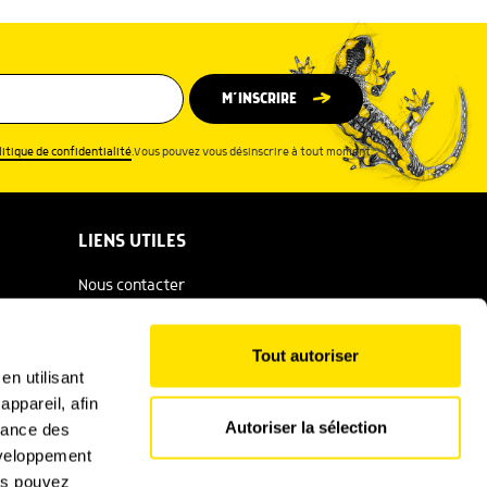
M’INSCRIRE
litique de confidentialité
.Vous pouvez vous désinscrire à tout moment.
LIENS UTILES
Nous contacter
Espace presse
Tout autoriser
Catalogue Salamandre
en utilisant
ppareil, afin
Conditions générales d'utilisation
Autoriser la sélection
rmance des
Politique de confidentialité
développement
ous pouvez