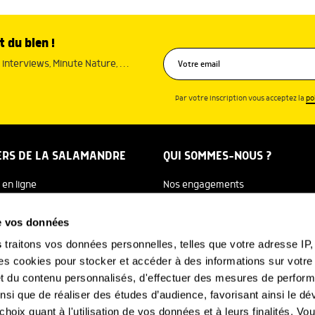
t du bien !
interviews, Minute Nature, …
Par votre inscription vous acceptez la
po
ERS DE LA SALAMANDRE
QUI SOMMES-NOUS ?
 en ligne
Nos engagements
dreTV
Notre histoire
de vos données
re Ecole
Julien Perrot
s
traitons vos données personnelles, telles que votre adresse IP, 
 cookies pour stocker et accéder à des informations sur votre a
 Salamandre
L'équipe
 et du contenu personnalisés, d'effectuer des mesures de perfo
e Nature
Nous soutenir
ainsi que de réaliser des études d’audience, favorisant ainsi le 
hoix quant à l'utilisation de vos données et à leurs finalités. V