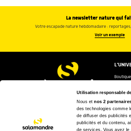
La newsletter nature qui fai
Votre escapade nature hebdomadaire : reportages, 
Voir un exemple
L'UNIV
Boutique
Salaman
Utilisation responsable 
Salamand
Nous et
nos 2 partenaire
Nous contacter
des technologies comme les
Festival
de diffuser des publicités
La Minut
publicités et du contenu, 
de services. Vous avez le c