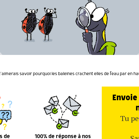
’aimerais savoir pourquoi les baleines crachent elles de ľeau par en ha
Envoie 
Tu pe
Sa
s de
100% de réponse à nos