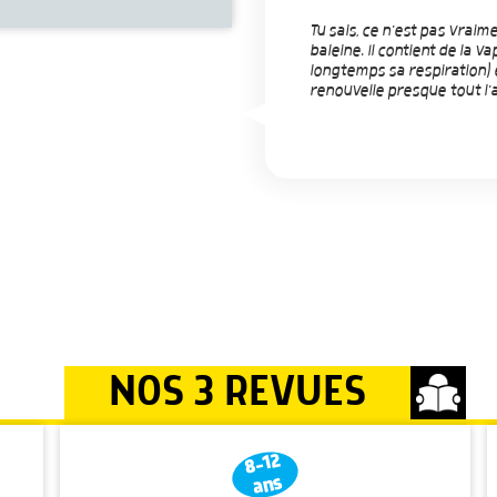
Tu sais, ce n'est pas vraime
baleine. Il contient de la vap
longtemps sa respiration) e
renouvelle presque tout l'
NOS 3 REVUES
8-12
ans