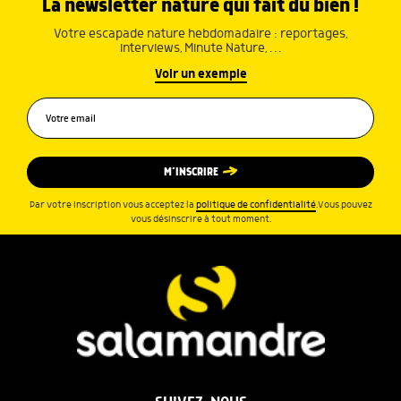
La newsletter nature qui fait du bien !
Votre escapade nature hebdomadaire : reportages,
interviews, Minute Nature, …
Voir un exemple
M’INSCRIRE
Par votre inscription vous acceptez la
politique de confidentialité
.Vous pouvez
vous désinscrire à tout moment.