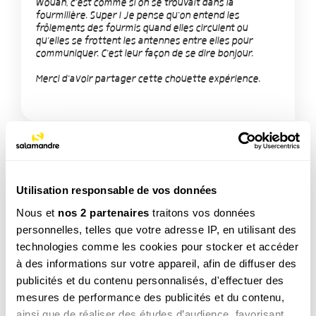
Wouah, c'est comme si on se trouvait dans la
fourmilière. Super ! Je pense qu'on entend les
frôlements des fourmis quand elles circulent ou
qu'elles se frottent les antennes entre elles pour
communiquer. C'est leur façon de se dire bonjour.
Merci d'avoir partager cette chouette expérience.
Utilisation responsable de vos données
TAGS
Nous et
nos 2 partenaires
traitons vos données
Insecte
personnelles, telles que votre adresse IP, en utilisant des
technologies comme les cookies pour stocker et accéder
à des informations sur votre appareil, afin de diffuser des
NOS 3 REVUES
publicités et du contenu personnalisés, d'effectuer des
mesures de performance des publicités et du contenu,
ainsi que de réaliser des études d’audience, favorisant