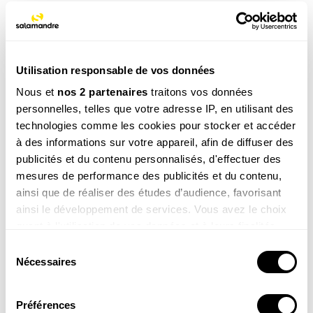
NOS 3 REVUES
Utilisation responsable de vos données
Nous et
nos 2 partenaires
traitons vos données
REVUE SALAMANDRE
personnelles, telles que votre adresse IP, en utilisant des
Plongez au coeur d'une nature insolite près de chez
technologies comme les cookies pour stocker et accéder
vous
à des informations sur votre appareil, afin de diffuser des
Découvrir la revue
publicités et du contenu personnalisés, d'effectuer des
mesures de performance des publicités et du contenu,
ainsi que de réaliser des études d’audience, favorisant
ainsi le développement de services. Vous avez le choix
quant à l'utilisation de vos données et à leurs finalités.
Vous pouvez modifier ou retirer votre consentement à
Sélection
8-12
tout moment en consultant la Déclaration relative aux
Nécessaires
du
ans
cookies ou en cliquant sur l'icône de confidentialité.
consentement
SALAMANDRE JUNIOR (8 - 12 ANS)
Donnez envie aux enfants d'explorer et de protéger
Préférences
Si vous le permettez, nous aimerions également :
la nature