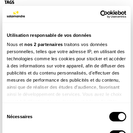
TAGS
NOS 3 REVUES
Utilisation responsable de vos données
Nous et
nos 2 partenaires
traitons vos données
personnelles, telles que votre adresse IP, en utilisant des
REVUE SALAMANDRE
technologies comme les cookies pour stocker et accéder
Plongez au coeur d'une nature insolite près de chez
à des informations sur votre appareil, afin de diffuser des
vous
publicités et du contenu personnalisés, d'effectuer des
Découvrir la revue
mesures de performance des publicités et du contenu,
ainsi que de réaliser des études d’audience, favorisant
ainsi le développement de services. Vous avez le choix
quant à l'utilisation de vos données et à leurs finalités.
Vous pouvez modifier ou retirer votre consentement à
Sélection
tout moment en consultant la Déclaration relative aux
Nécessaires
du
8-12
cookies ou en cliquant sur l'icône de confidentialité.
ans
consentement
SALAMANDRE JUNIOR (8 - 12 ANS)