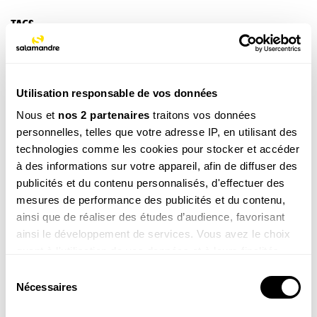
TAGS
NOS 3 REVUES
Utilisation responsable de vos données
Nous et
nos 2 partenaires
traitons vos données
personnelles, telles que votre adresse IP, en utilisant des
technologies comme les cookies pour stocker et accéder
REVUE SALAMANDRE
Plongez au coeur d'une nature insolite près de chez
à des informations sur votre appareil, afin de diffuser des
vous
publicités et du contenu personnalisés, d'effectuer des
Découvrir la revue
mesures de performance des publicités et du contenu,
ainsi que de réaliser des études d’audience, favorisant
ainsi le développement de services. Vous avez le choix
quant à l'utilisation de vos données et à leurs finalités.
Vous pouvez modifier ou retirer votre consentement à
Sélection
tout moment en consultant la Déclaration relative aux
Nécessaires
du
8-12
cookies ou en cliquant sur l'icône de confidentialité.
consentement
ans