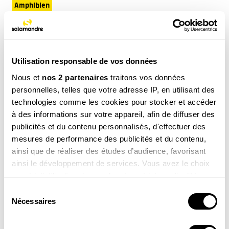
Amphibien
NOS 3 REVUES
Utilisation responsable de vos données
Nous et
nos 2 partenaires
traitons vos données
personnelles, telles que votre adresse IP, en utilisant des
REVUE SALAMANDRE
technologies comme les cookies pour stocker et accéder
Plongez au coeur d'une nature insolite près de chez
à des informations sur votre appareil, afin de diffuser des
vous
publicités et du contenu personnalisés, d'effectuer des
Découvrir la revue
mesures de performance des publicités et du contenu,
ainsi que de réaliser des études d’audience, favorisant
ainsi le développement de services. Vous avez le choix
quant à l'utilisation de vos données et à leurs finalités.
Vous pouvez modifier ou retirer votre consentement à
Sélection
tout moment en consultant la Déclaration relative aux
Nécessaires
du
8-12
cookies ou en cliquant sur l'icône de confidentialité.
ans
consentement
SALAMANDRE JUNIOR (8 - 12 ANS)