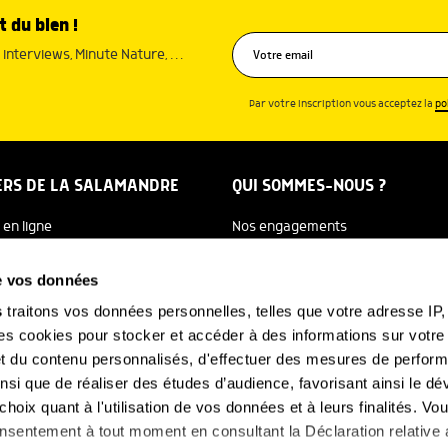
t du bien !
interviews, Minute Nature, …
Par votre inscription vous acceptez la
po
ERS DE LA SALAMANDRE
QUI SOMMES-NOUS ?
 en ligne
Nos engagements
dreTV
Notre histoire
de vos données
re Ecole
Julien Perrot
s
traitons vos données personnelles, telles que votre adresse IP, 
 cookies pour stocker et accéder à des informations sur votre a
 Salamandre
L'équipe
 et du contenu personnalisés, d'effectuer des mesures de perfo
e Nature
Nous soutenir
ainsi que de réaliser des études d’audience, favorisant ainsi le 
hoix quant à l'utilisation de vos données et à leurs finalités. V
FAQ
-NOUS
consentement à tout moment en consultant la Déclaration relative