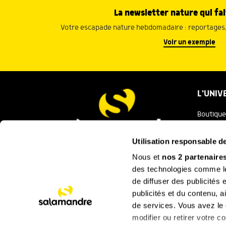
La newsletter nature qui fai
Votre escapade nature hebdomadaire : reportages, 
Voir un exemple
L'UNIV
Boutique
Salaman
Utilisation responsable 
Salamand
Nous et
nos 2 partenaire
Nous contacter
des technologies comme les
Festival
de diffuser des publicités
La Minut
publicités et du contenu, 
de services. Vous avez le c
SUIVEZ
modifier ou retirer votre 