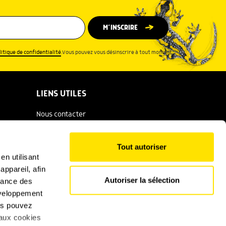
M’INSCRIRE
litique de confidentialité
.Vous pouvez vous désinscrire à tout moment.
LIENS UTILES
Nous contacter
Espace presse
Tout autoriser
Catalogue Salamandre
en utilisant
ppareil, afin
Conditions générales d'utilisation
Autoriser la sélection
rmance des
Politique de confidentialité
développement
ous pouvez
Mentions légales
 aux cookies