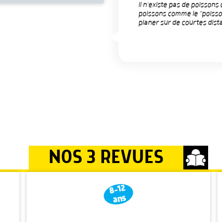
il n'existe pas de poissons 
poissons comme le "poisson
planer sur de courtes dista
NOS 3 REVUES
8-12
ans