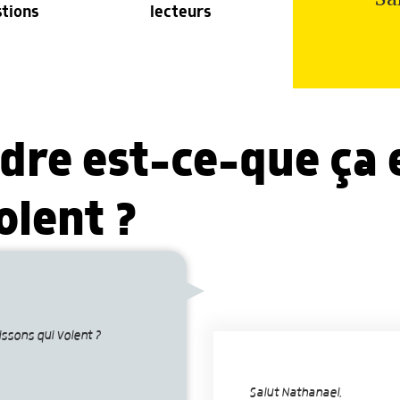
stions
lecteurs
re est-ce-que ça e
olent ?
ssons qui volent ?
Salut Nathanael,