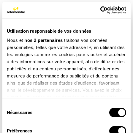
NOS 3 REVUES
Utilisation responsable de vos données
Nous et
nos 2 partenaires
traitons vos données
REVUE SALAMANDRE
personnelles, telles que votre adresse IP, en utilisant des
Plongez au coeur d'une nature insolite près de chez
technologies comme les cookies pour stocker et accéder
vous
à des informations sur votre appareil, afin de diffuser des
Découvrir la revue
publicités et du contenu personnalisés, d'effectuer des
mesures de performance des publicités et du contenu,
ainsi que de réaliser des études d’audience, favorisant
ainsi le développement de services. Vous avez le choix
quant à l'utilisation de vos données et à leurs finalités.
Vous pouvez modifier ou retirer votre consentement à
Sélection
8-12
tout moment en consultant la Déclaration relative aux
Nécessaires
du
ans
cookies ou en cliquant sur l'icône de confidentialité.
consentement
SALAMANDRE JUNIOR (8 - 12 ANS)
Donnez envie aux enfants d'explorer et de protéger
Préférences
Si vous le permettez, nous aimerions également :