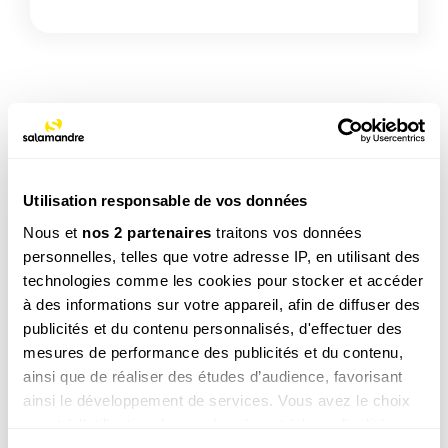
TAGS
Insecte
Utilisation responsable de vos données
Nous et
nos 2 partenaires
traitons vos données
NOS 3 REVUES
personnelles, telles que votre adresse IP, en utilisant des
technologies comme les cookies pour stocker et accéder
à des informations sur votre appareil, afin de diffuser des
publicités et du contenu personnalisés, d'effectuer des
REVUE SALAMANDRE
mesures de performance des publicités et du contenu,
Plongez au coeur d'une nature insolite près de chez
ainsi que de réaliser des études d’audience, favorisant
vous
ainsi le développement de services. Vous avez le choix
Découvrir la revue
quant à l'utilisation de vos données et à leurs finalités.