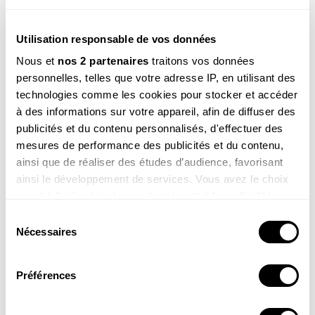
Utilisation responsable de vos données
REVUE SALAMANDRE
Plongez au coeur d'une nature insolite près de chez
Nous et
nos 2 partenaires
traitons vos données
vous
personnelles, telles que votre adresse IP, en utilisant des
Découvrir la revue
technologies comme les cookies pour stocker et accéder
à des informations sur votre appareil, afin de diffuser des
publicités et du contenu personnalisés, d'effectuer des
mesures de performance des publicités et du contenu,
ainsi que de réaliser des études d’audience, favorisant
ainsi le développement de services. Vous avez le choix
8-12
quant à l'utilisation de vos données et à leurs finalités.
ans
Vous pouvez modifier ou retirer votre consentement à
Sélection
SALAMANDRE JUNIOR (8 - 12 ANS)
tout moment en consultant la Déclaration relative aux
Nécessaires
du
Donnez envie aux enfants d'explorer et de protéger
cookies ou en cliquant sur l'icône de confidentialité.
la nature
consentement
Découvrir le magazine
Préférences
Si vous le permettez, nous aimerions également :
Collecter des informations sur votre localisation