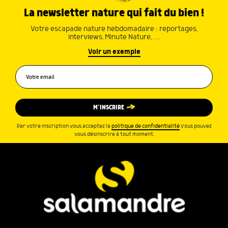
La newsletter nature qui fait du bien !
Votre escapade nature hebdomadaire : reportages,
interviews, Minute Nature, …
Voir un exemple
M’INSCRIRE
Par votre inscription vous acceptez la
politique de confidentialité
.Vous pouvez
vous désinscrire à tout moment.