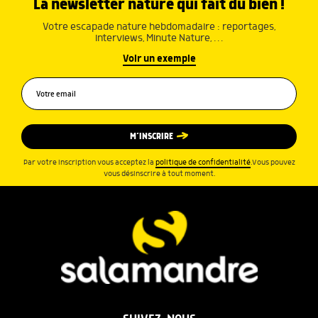
La newsletter nature qui fait du bien !
Votre escapade nature hebdomadaire : reportages,
interviews, Minute Nature, …
Voir un exemple
M’INSCRIRE
Par votre inscription vous acceptez la
politique de confidentialité
.Vous pouvez
vous désinscrire à tout moment.