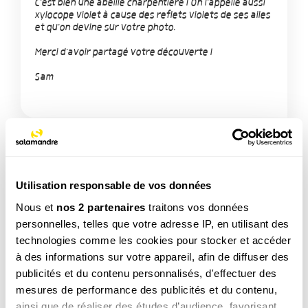
C'est bien une abeille charpentière ! On l'appelle aussi
xylocope violet à cause des reflets violets de ses ailes
et qu'on devine sur votre photo.
Merci d'avoir partagé votre découverte !
Sam
Utilisation responsable de vos données
TAGS
Nous et
nos 2 partenaires
traitons vos données
Insecte
personnelles, telles que votre adresse IP, en utilisant des
technologies comme les cookies pour stocker et accéder
à des informations sur votre appareil, afin de diffuser des
NOS 3 REVUES
publicités et du contenu personnalisés, d'effectuer des
mesures de performance des publicités et du contenu,
ainsi que de réaliser des études d’audience, favorisant