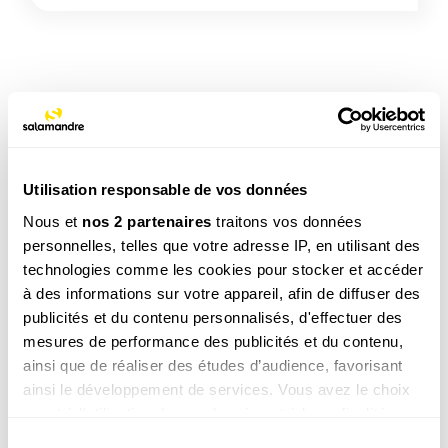
TAGS
Insecte
Utilisation responsable de vos données
Nous et
nos 2 partenaires
traitons vos données
NOS 3 REVUES
personnelles, telles que votre adresse IP, en utilisant des
technologies comme les cookies pour stocker et accéder
à des informations sur votre appareil, afin de diffuser des
publicités et du contenu personnalisés, d'effectuer des
REVUE SALAMANDRE
mesures de performance des publicités et du contenu,
Plongez au coeur d'une nature insolite près de chez
ainsi que de réaliser des études d’audience, favorisant
vous
ainsi le développement de services. Vous avez le choix
Découvrir la revue
quant à l'utilisation de vos données et à leurs finalités.
Vous pouvez modifier ou retirer votre consentement à
Sélection