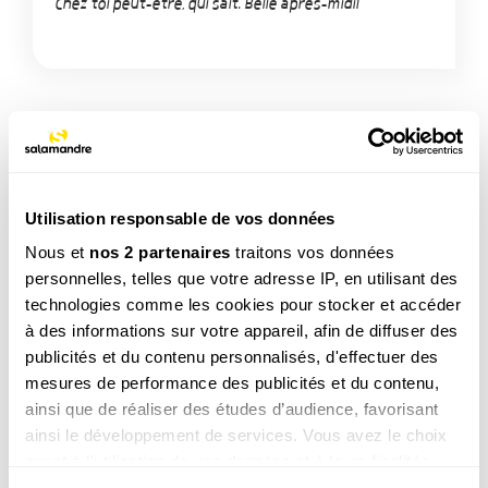
Chez toi peut-être, qui sait. Belle après-midi!
TAGS
Utilisation responsable de vos données
Nous et
nos 2 partenaires
traitons vos données
NOS 3 REVUES
personnelles, telles que votre adresse IP, en utilisant des
technologies comme les cookies pour stocker et accéder
à des informations sur votre appareil, afin de diffuser des
publicités et du contenu personnalisés, d'effectuer des
REVUE SALAMANDRE
mesures de performance des publicités et du contenu,
Plongez au coeur d'une nature insolite près de chez
ainsi que de réaliser des études d’audience, favorisant
vous
ainsi le développement de services. Vous avez le choix
Découvrir la revue
quant à l'utilisation de vos données et à leurs finalités.
Vous pouvez modifier ou retirer votre consentement à