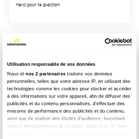
Merci pour ta question.
TAGS
Utilisation responsable de vos données
Nous et
nos 2 partenaires
traitons vos données
personnelles, telles que votre adresse IP, en utilisant des
NOS 3 REVUES
technologies comme les cookies pour stocker et accéder
à des informations sur votre appareil, afin de diffuser des
publicités et du contenu personnalisés, d'effectuer des
mesures de performance des publicités et du contenu,
REVUE SALAMANDRE
Plongez au coeur d'une nature insolite près de chez
ainsi que de réaliser des études d’audience, favorisant
vous
ainsi le développement de services. Vous avez le choix
Découvrir la revue
quant à l'utilisation de vos données et à leurs finalités.