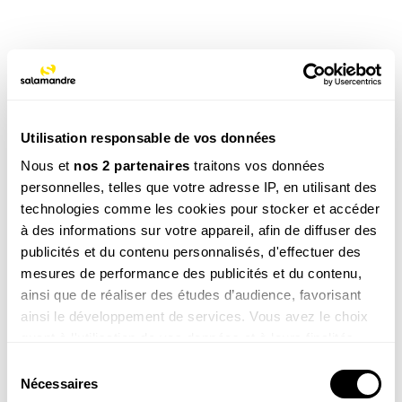
TAGS
Utilisation responsable de vos données
NOS 3 REVUES
Nous et
nos 2 partenaires
traitons vos données
personnelles, telles que votre adresse IP, en utilisant des
technologies comme les cookies pour stocker et accéder
REVUE SALAMANDRE
à des informations sur votre appareil, afin de diffuser des
Plongez au coeur d'une nature insolite près de chez
publicités et du contenu personnalisés, d'effectuer des
vous
mesures de performance des publicités et du contenu,
Découvrir la revue
ainsi que de réaliser des études d’audience, favorisant
ainsi le développement de services. Vous avez le choix
quant à l'utilisation de vos données et à leurs finalités.
Vous pouvez modifier ou retirer votre consentement à
Sélection
tout moment en consultant la Déclaration relative aux
Nécessaires
du