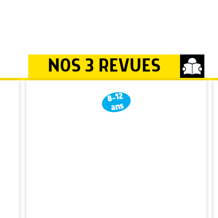
NOS 3 REVUES
8-12
ans