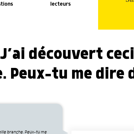
stions
lecteurs
 J’ai découvert cec
. Peux-tu me dire d
eille branche. Peux-tu me