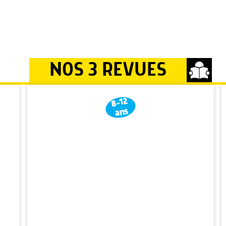
NOS 3 REVUES
8-12
ans