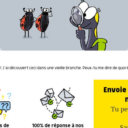
! J’ai découvert ceci dans une vieille branche. Peux-tu me dire de quoi il
Envoie 
Tu pe
Sa
s de
100% de réponse à nos