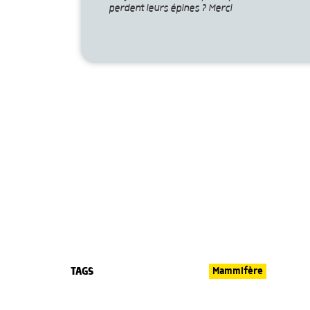
perdent leurs épines ? Merci
TAGS
Mammifère