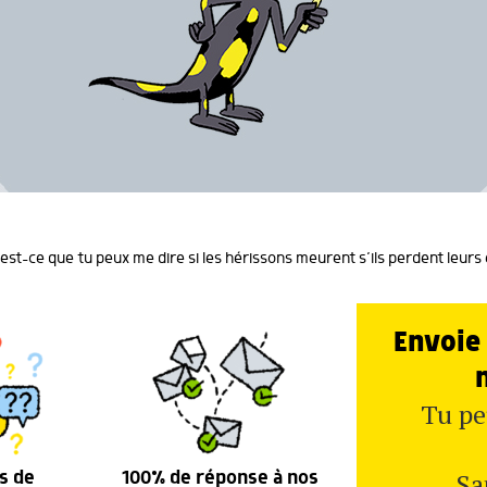
est-ce que tu peux me dire si les hérissons meurent s’ils perdent leurs 
Envoie 
Tu pe
Sa
s de
100% de réponse à nos