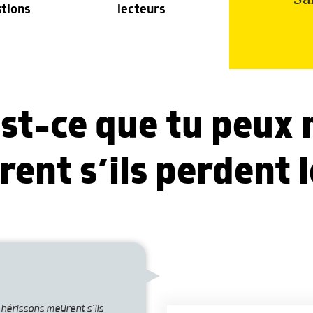
stions
lecteurs
st-ce que tu peux m
ent s’ils perdent l
 hérissons meurent s’ils