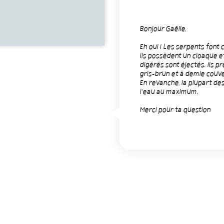
Bonjour Gaëlle,
Eh oui ! Les serpents font 
ils possèdent un cloaque e
digérés sont éjectés. Ils 
gris-brun et à demie couv
En revanche, la plupart des
l'eau au maximum.
Merci pour ta question