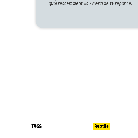
quoi ressemblent-ils ? Merci de ta réponse.
TAGS
Reptile