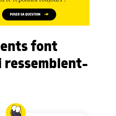
POSER SA QUESTION
pents font
oi ressemblent-