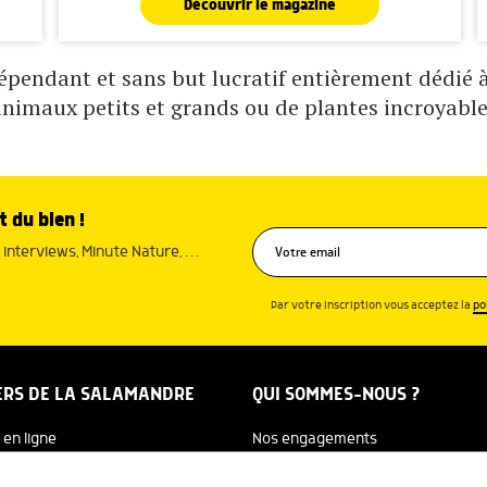
Découvrir le magazine
pendant et sans but lucratif entièrement dédié à 
animaux petits et grands ou de plantes incroyable
t du bien !
interviews, Minute Nature, …
Par votre inscription vous acceptez la
po
ERS DE LA SALAMANDRE
QUI SOMMES-NOUS ?
 en ligne
Nos engagements
dreTV
Notre histoire