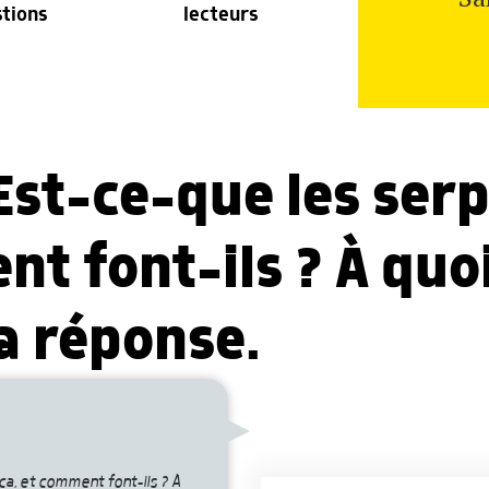
stions
lecteurs
Est-ce-que les ser
nt font-ils ? À qu
ta réponse.
ca, et comment font-ils ? À