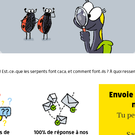
 Est-ce-que les serpents font caca, et comment font-ils ? À quoi ressem
Envoie 
Tu pe
Sa
s de
100% de réponse à nos