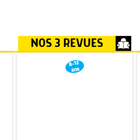
NOS 3 REVUES
8-12
ans