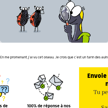
En me promenant, j’ai vu cet oiseau. Je crois que c’est un tarin des auln
Envoie 
Tu pe
Sa
s de
100% de réponse à nos