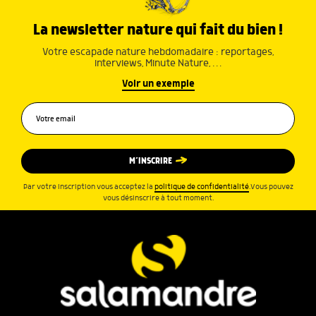
La newsletter nature qui fait du bien !
Votre escapade nature hebdomadaire : reportages,
interviews, Minute Nature, …
Voir un exemple
M’INSCRIRE
Par votre inscription vous acceptez la
politique de confidentialité
.Vous pouvez
vous désinscrire à tout moment.