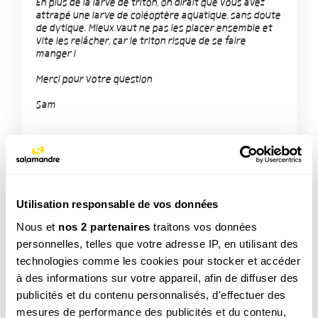
En plus de la larve de triton, on dirait que vous avez
attrapé une larve de coléoptère aquatique, sans doute
de dytique. Mieux vaut ne pas les placer ensemble et
vite les relâcher, car le triton risque de se faire
manger !
Merci pour votre question
Sam
Utilisation responsable de vos données
TAGS
Nous et
nos 2 partenaires
traitons vos données
personnelles, telles que votre adresse IP, en utilisant des
Insecte
technologies comme les cookies pour stocker et accéder
à des informations sur votre appareil, afin de diffuser des
publicités et du contenu personnalisés, d'effectuer des
NOS 3 REVUES
mesures de performance des publicités et du contenu,