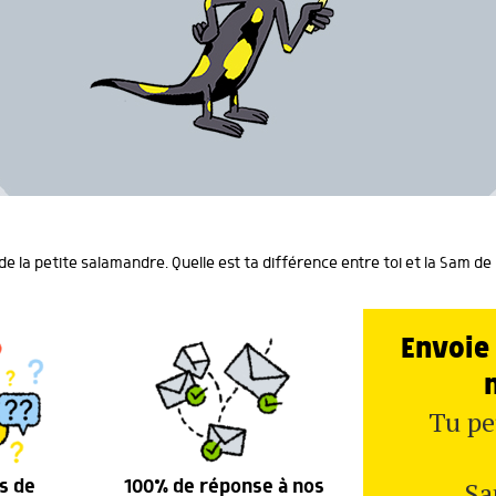
e la petite salamandre. Quelle est ta différence entre toi et la Sam de
Envoie 
Tu pe
Sa
s de
100% de réponse à nos