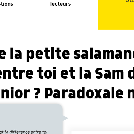
stions
lecteurs
 la petite salamand
ntre toi et la Sam 
ior ? Paradoxale n
t ta différence entre toi