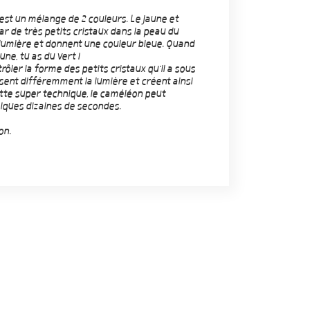
st un mélange de 2 couleurs. Le jaune et
ar de très petits cristaux dans la peau du
 lumière et donnent une couleur bleue. Quand
une, tu as du vert !
ôler la forme des petits cristaux qu'il a sous
issent différemment la lumière et créent ainsi
tte super technique, le caméléon peut
lques dizaines de secondes.
on.