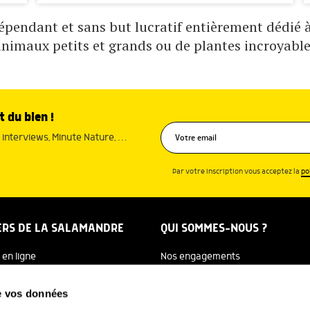
pendant et sans but lucratif entièrement dédié à 
animaux petits et grands ou de plantes incroyable
t du bien !
interviews, Minute Nature, …
Par votre inscription vous acceptez la
po
ERS DE LA SALAMANDRE
QUI SOMMES-NOUS ?
 en ligne
Nos engagements
dreTV
Notre histoire
de vos données
re Ecole
Julien Perrot