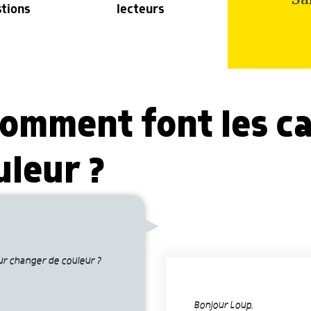
stions
lecteurs
comment font les c
uleur ?
r changer de couleur ?
Bonjour Loup,