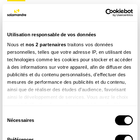
NOS 3 REVUES
Utilisation responsable de vos données
Nous et
nos 2 partenaires
traitons vos données
personnelles, telles que votre adresse IP, en utilisant des
REVUE SALAMANDRE
technologies comme les cookies pour stocker et accéder
Plongez au coeur d'une nature insolite près de chez
vous
à des informations sur votre appareil, afin de diffuser des
publicités et du contenu personnalisés, d'effectuer des
Découvrir la revue
mesures de performance des publicités et du contenu,
ainsi que de réaliser des études d’audience, favorisant
ainsi le développement de services. Vous avez le choix
quant à l'utilisation de vos données et à leurs finalités.
Vous pouvez modifier ou retirer votre consentement à
Sélection
tout moment en consultant la Déclaration relative aux
8-12
Nécessaires
du
ans
cookies ou en cliquant sur l'icône de confidentialité.
consentement
SALAMANDRE JUNIOR (8 - 12 ANS)
Préférences