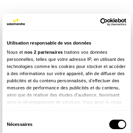
TAGS
NOS 3 REVUES
Utilisation responsable de vos données
Nous et
nos 2 partenaires
traitons vos données
personnelles, telles que votre adresse IP, en utilisant des
technologies comme les cookies pour stocker et accéder
REVUE SALAMANDRE
à des informations sur votre appareil, afin de diffuser des
Plongez au coeur d'une nature insolite près de chez
publicités et du contenu personnalisés, d'effectuer des
vous
mesures de performance des publicités et du contenu,
Découvrir la revue
ainsi que de réaliser des études d’audience, favorisant
ainsi le développement de services. Vous avez le choix
quant à l'utilisation de vos données et à leurs finalités.
Vous pouvez modifier ou retirer votre consentement à
Sélection
tout moment en consultant la Déclaration relative aux
Nécessaires
du
cookies ou en cliquant sur l'icône de confidentialité.
consentement