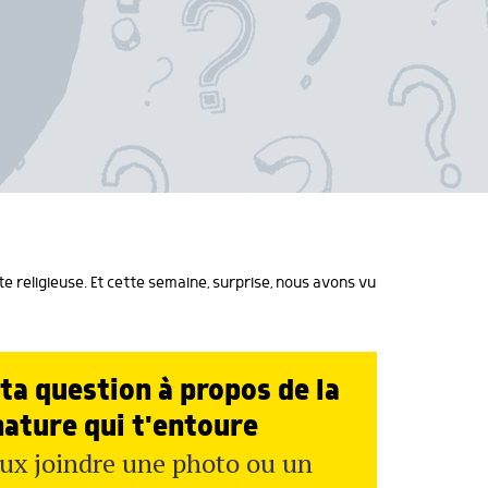
e religieuse. Et cette semaine, surprise, nous avons vu
ta question à propos de la
nature qui t'entoure
ux joindre une photo ou un