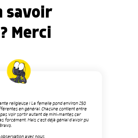
n savoir
 ? Merci
nte religieuse ! La femelle pond environ 250
férentes en général. Chacune contient entre
pas voir sortir autant de mini-mantes car
s forcément. Mais c'est déjà génial d'avoir pu
Bravo.
n observation avec nous