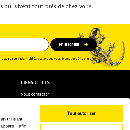
s qui vivent tout près de chez vous.
M’INSCRIRE
litique de confidentialité
.Vous pouvez vous désinscrire à tout moment.
LIENS UTILES
Nous contacter
Espace presse
Tout autoriser
Catalogue Salamandre
en utilisant
ppareil, afin
Conditions générales d'utilisation