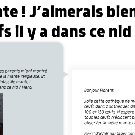
e ! J’aimerais bie
 il y a dans ce nid
mes parents m’ont montré
e la mante religieuse. Et
inuscule mante !
ans ce nid ? Merci
Bonjour Florent,
Jolie cette oothèque de ma
œufs dans 2 oothèques dif
100 et 150 œufs. N'espère 
tous les œufs n'éclosent pa
observer un bébé mante ! 
Merci d'avoir partager to