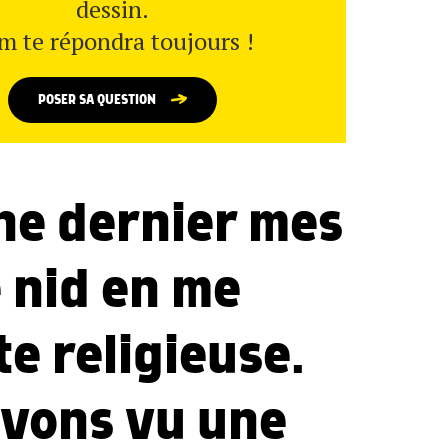
dessin.
m te répondra toujours !
POSER SA QUESTION
ne dernier mes
 nid en me
te religieuse.
avons vu une