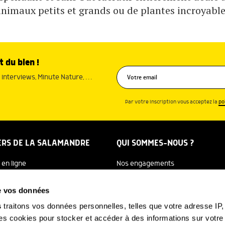
animaux petits et grands ou de plantes incroyable
t du bien !
interviews, Minute Nature, …
Par votre inscription vous acceptez la
po
ERS DE LA SALAMANDRE
QUI SOMMES-NOUS ?
 en ligne
Nos engagements
dreTV
Notre histoire
de vos données
re Ecole
Julien Perrot
s
traitons vos données personnelles, telles que votre adresse IP, 
 cookies pour stocker et accéder à des informations sur votre a
 Salamandre
L'équipe