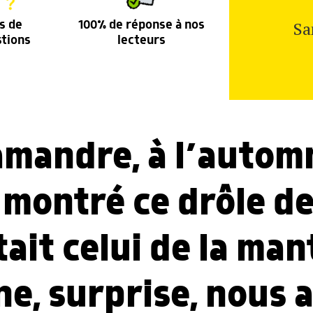
Sa
s de
100% de réponse à nos
stions
lecteurs
lamandre, à l’autom
montré ce drôle de
ait celui de la man
ne, surprise, nous 