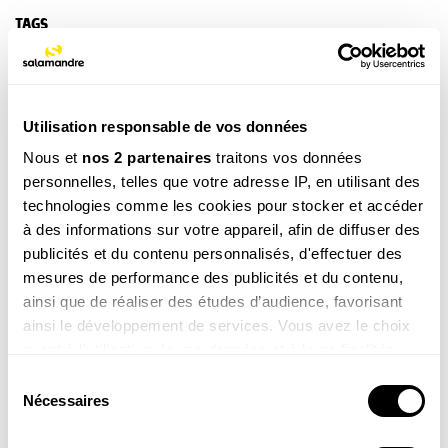
TAGS
NOS 3 REVUES
Utilisation responsable de vos données
Nous et
nos 2 partenaires
traitons vos données
personnelles, telles que votre adresse IP, en utilisant des
REVUE SALAMANDRE
technologies comme les cookies pour stocker et accéder
Plongez au coeur d'une nature insolite près de chez
à des informations sur votre appareil, afin de diffuser des
vous
publicités et du contenu personnalisés, d'effectuer des
Découvrir la revue
mesures de performance des publicités et du contenu,
ainsi que de réaliser des études d’audience, favorisant
ainsi le développement de services. Vous avez le choix
quant à l'utilisation de vos données et à leurs finalités.
Vous pouvez modifier ou retirer votre consentement à
Sélection
tout moment en consultant la Déclaration relative aux
Nécessaires
du
8-12
cookies ou en cliquant sur l'icône de confidentialité.
consentement
ans