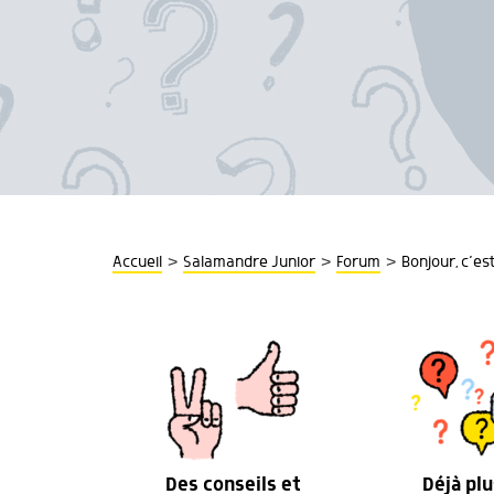
>
>
>
Accueil
Salamandre Junior
Forum
Bonjour, c’es
Des conseils et
Déjà plu