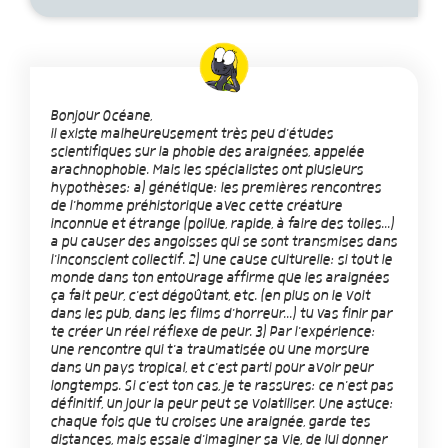
Bonjour Océane,
il existe malheureusement très peu d'études
scientifiques sur la phobie des araignées, appelée
arachnophobie. Mais les spécialistes ont plusieurs
hypothèses: a) génétique: les premières rencontres
de l'homme préhistorique avec cette créature
inconnue et étrange (poilue, rapide, à faire des toiles...)
a pu causer des angoisses qui se sont transmises dans
l'inconscient collectif. 2) une cause culturelle: si tout le
monde dans ton entourage affirme que les araignées
ça fait peur, c'est dégoûtant, etc. (en plus on le voit
dans les pub, dans les films d'horreur...) tu vas finir par
te créer un réel réflexe de peur. 3) Par l'expérience:
une rencontre qui t'a traumatisée ou une morsure
dans un pays tropical, et c'est parti pour avoir peur
longtemps. Si c'est ton cas, je te rassures: ce n'est pas
définitif, un jour la peur peut se volatiliser. Une astuce:
chaque fois que tu croises une araignée, garde tes
distances, mais essaie d'imaginer sa vie, de lui donner