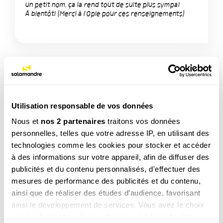
un petit nom, ça la rend tout de suite plus sympa!
A bientôt! (Merci à l'Opie pour ces renseignements)
TAGS
Utilisation responsable de vos données
Nous et
nos 2 partenaires
traitons vos données
personnelles, telles que votre adresse IP, en utilisant des
NOS 3 REVUES
technologies comme les cookies pour stocker et accéder
à des informations sur votre appareil, afin de diffuser des
publicités et du contenu personnalisés, d'effectuer des
mesures de performance des publicités et du contenu,
REVUE SALAMANDRE
ainsi que de réaliser des études d’audience, favorisant
Plongez au coeur d'une nature insolite près de chez
ainsi le développement de services. Vous avez le choix
vous
quant à l'utilisation de vos données et à leurs finalités.
Découvrir la revue