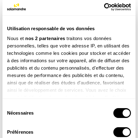
NOS 3 REVUES
Utilisation responsable de vos données
Nous et
nos 2 partenaires
traitons vos données
REVUE SALAMANDRE
personnelles, telles que votre adresse IP, en utilisant des
Plongez au coeur d'une nature insolite près de chez
technologies comme les cookies pour stocker et accéder
vous
à des informations sur votre appareil, afin de diffuser des
Découvrir la revue
publicités et du contenu personnalisés, d'effectuer des
mesures de performance des publicités et du contenu,
ainsi que de réaliser des études d’audience, favorisant
ainsi le développement de services. Vous avez le choix
quant à l'utilisation de vos données et à leurs finalités.
Vous pouvez modifier ou retirer votre consentement à
Sélection
8-12
ans
tout moment en consultant la Déclaration relative aux
Nécessaires
du
cookies ou en cliquant sur l'icône de confidentialité.
SALAMANDRE JUNIOR (8 - 12 ANS)
consentement
Donnez envie aux enfants d'explorer et de protéger
Préférences
la nature
Si vous le permettez, nous aimerions également :