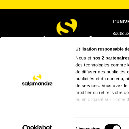
L'UNIV
Boutique
Salaman
Utilisation responsable 
Salamand
Nous et
nos 2 partenaire
Nous contacter
des technologies comme les
Festival
de diffuser des publicités
La Minut
publicités et du contenu, 
de services. Vous avez le c
SUIVEZ
modifier ou retirer votre 
ou en cliquant sur l'icône d
Si vous le permettez, nou
Collecter des infor
Copyright ©2026 Salamandre, tous droits réservés
Sélection
plusieurs mètres près
Nécessaires