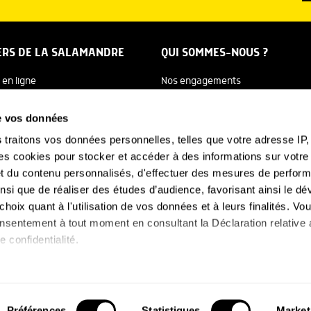
ERS DE LA SALAMANDRE
QUI SOMMES-NOUS ?
 en ligne
Nos engagements
dreTV
Notre histoire
de vos données
re Ecole
Julien Perrot
s
traitons vos données personnelles, telles que votre adresse IP, 
 cookies pour stocker et accéder à des informations sur votre a
 Salamandre
L'équipe
 et du contenu personnalisés, d'effectuer des mesures de perfo
e Nature
Nous soutenir
ainsi que de réaliser des études d’audience, favorisant ainsi le 
hoix quant à l'utilisation de vos données et à leurs finalités. V
FAQ
-NOUS
consentement à tout moment en consultant la Déclaration relative
e confidentialité.
s aimerions également :
mations sur votre localisation géographique qui peuvent être pré
Site réalisé avec le soutien de
Préférences
Statistiques
Market