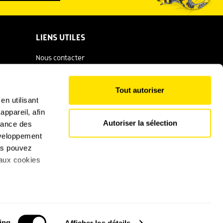
LIENS UTILES
Nous contacter
Espace presse
Tout autoriser
Catalogue Salamandre
en utilisant
ppareil, afin
Conditions générales d'utilisation
Autoriser la sélection
rmance des
Politique de confidentialité
développement
ous pouvez
Mentions légales
 aux cookies
cises à
ing
Afficher les détails