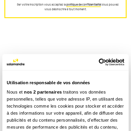
Par votre inscription vous acceptez la
politique de confidentialité
.Vous pouvez
vous désinscrire à tout moment.
CATÉGORIE
NOS ACTUS
TAGS
Utilisation responsable de vos données
Insolite
Ville
Jardin
Campagne
Littoral
Nous et
nos 2 partenaires
traitons vos données
Montagne
Rivière
Etang / Lac
Forêt
Maison
personnelles, telles que votre adresse IP, en utilisant des
technologies comme les cookies pour stocker et accéder
à des informations sur votre appareil, afin de diffuser des
Ces produits pourraient vous
publicités et du contenu personnalisés, d'effectuer des
mesures de performance des publicités et du contenu,
intéresser