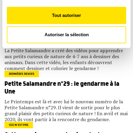
la
section « Détails »
. Vous pouvez modifier ou retirer
votre consentement à tout moment à partir de la
Tout autoriser
déclaration sur les cookies.
Poursuivez votre découverte
COMMENT DESSINER DES ANIMAUX
Les cookies nous permettent de personnaliser le contenu
Autoriser la sélection
et les annonces, d'offrir des fonctionnalités relatives aux
Un dessin de gendarme facile à faire
médias sociaux et d'analyser notre trafic. Nous
partageons également des informations sur l'utilisation de
La Petite Salamandre a créé des vidéos pour apprendre
notre site avec nos partenaires de médias sociaux, de
aux petits curieux de nature de 4-7 ans à dessiner des
publicité et d'analyse, qui peuvent combiner celles-ci
animaux. Dans cette vidéo, les enfants découvrent
avec d'autres informations que vous leur avez fournies
ou qu'ils ont collectées lors de votre utilisation de leurs
comment dessiner et colorier le gendarme !
services.
DERNIÈRES REVUES
Petite Salamandre n°29 : le gendarme à la
Une
Le Printemps est là et avec lui le nouveau numéro de la
Petite Salamandre n°29. Il vient de sortir pour le plus
grand plaisir des petits curieux de nature ! En avril et mai
2020, ils vont partir à la rencontre du gendarme.
CECI N’EST PAS