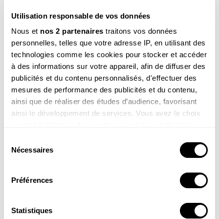
Utilisation responsable de vos données
Nous et
nos 2 partenaires
traitons vos données
personnelles, telles que votre adresse IP, en utilisant des
technologies comme les cookies pour stocker et accéder
à des informations sur votre appareil, afin de diffuser des
Le grand livre de la
Les plantes
publicités et du contenu personnalisés, d'effectuer des
nature
sauvages
mesures de performance des publicités et du contenu,
69.00
€
49.00
€
ainsi que de réaliser des études d’audience, favorisant
ainsi le développement de services. Vous avez le choix
COMMANDER
COMMANDER
quant à l'utilisation de vos données et à leurs finalités.
Vous pouvez modifier ou retirer votre consentement à
Sélection
tout moment en consultant la Déclaration relative aux
Nécessaires
du
cookies ou en cliquant sur l'icône de confidentialité.
consentement
DÉCOUVRIR TOUS NOS PRODUITS
Préférences
Si vous le permettez, nous aimerions également :
Collecter des informations sur votre localisation
géographique qui peuvent être précises à plusieurs
Statistiques
Poursuivez votre découverte