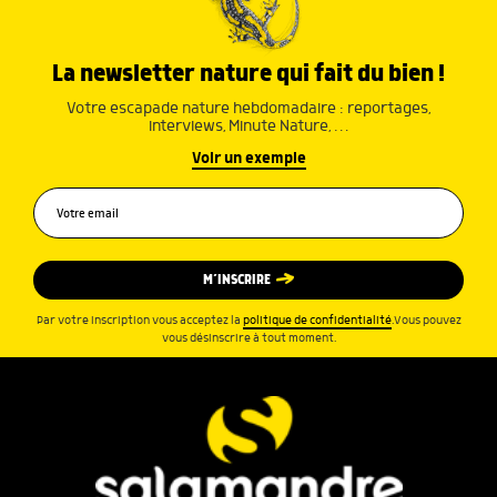
La newsletter nature qui fait du bien !
Votre escapade nature hebdomadaire : reportages,
interviews, Minute Nature, …
Voir un exemple
M’INSCRIRE
Par votre inscription vous acceptez la
politique de confidentialité
.Vous pouvez
vous désinscrire à tout moment.