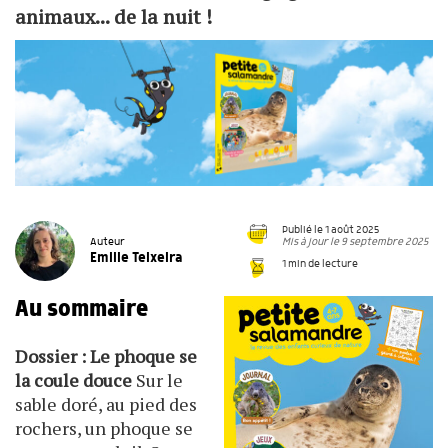
animaux... de la nuit !
Publié le 1 août 2025
Mis à jour le 9 septembre 2025
Auteur
Emilie Teixeira
1 min de lecture
Au sommaire
Dossier : Le phoque se
la coule douce
Sur le
sable doré, au pied des
rochers, un phoque se