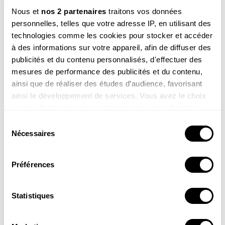
Nous et
nos 2 partenaires
traitons vos données
personnelles, telles que votre adresse IP, en utilisant des
technologies comme les cookies pour stocker et accéder
à des informations sur votre appareil, afin de diffuser des
publicités et du contenu personnalisés, d'effectuer des
mesures de performance des publicités et du contenu,
ainsi que de réaliser des études d’audience, favorisant
ainsi le développement de services. Vous avez le choix
quant à l'utilisation de vos données et à leurs finalités.
Vous pouvez modifier ou retirer votre consentement à
Sélection
tout moment en consultant la Déclaration relative aux
Nécessaires
du
Cet article est extrait de la Petite Salamandre
cookies ou en cliquant sur l'icône de confidentialité.
consentement
n° 61
Août - Septembre 2025
, article initialement paru sous le titre
Préférences
"Petite Salamandre 61 - Le phoque se la coule douce"
Si vous le permettez, nous aimerions également :
Collecter des informations sur votre localisation
VOIR LE SOMMAIRE
géographique qui peuvent être précises à plusieurs
Statistiques
mètres près
Identifier votre appareil en l'analysant activement
REVUE EN LIGNE