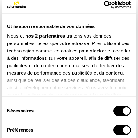
TAGS
Insecte
Jardin
Utilisation responsable de vos données
Nous et
nos 2 partenaires
traitons vos données
Ces produits pourraient vous
personnelles, telles que votre adresse IP, en utilisant des
intéresser
technologies comme les cookies pour stocker et accéder
à des informations sur votre appareil, afin de diffuser des
publicités et du contenu personnalisés, d'effectuer des
mesures de performance des publicités et du contenu,
ainsi que de réaliser des études d’audience, favorisant
ainsi le développement de services. Vous avez le choix
quant à l'utilisation de vos données et à leurs finalités.
Vous pouvez modifier ou retirer votre consentement à
Sélection
Une vie pour la
Agir pour la nature – Balcons
tout moment en consultant la Déclaration relative aux
Nécessaires
nature
et terrasses
du
cookies ou en cliquant sur l'icône de confidentialité.
consentement
19.90
€
19.90
€
Préférences
Si vous le permettez, nous aimerions également :
COMMANDER
COMMANDER