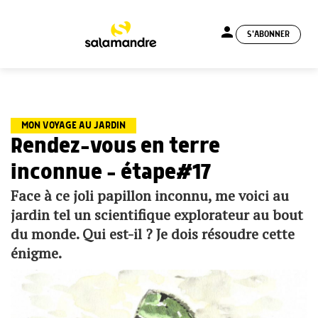
person
S'ABONNER
menu
MON VOYAGE AU JARDIN
Rendez-vous en terre
inconnue – étape#17
Face à ce joli papillon inconnu, me voici au
jardin tel un scientifique explorateur au bout
du monde. Qui est-il ? Je dois résoudre cette
énigme.