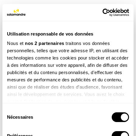
COMMANDER
COMMANDER
Utilisation responsable de vos données
Nous et
nos 2 partenaires
traitons vos données
personnelles, telles que votre adresse IP, en utilisant des
technologies comme les cookies pour stocker et accéder
à des informations sur votre appareil, afin de diffuser des
Le grand livre de la
Les plantes
publicités et du contenu personnalisés, d'effectuer des
nature
sauvages
mesures de performance des publicités et du contenu,
69.00
€
49.00
€
ainsi que de réaliser des études d’audience, favorisant
ainsi le développement de services. Vous avez le choix
COMMANDER
COMMANDER
quant à l'utilisation de vos données et à leurs finalités.
Vous pouvez modifier ou retirer votre consentement à
Sélection
tout moment en consultant la Déclaration relative aux
Nécessaires
du
cookies ou en cliquant sur l'icône de confidentialité.
consentement
Préférences