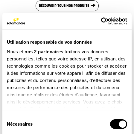
DÉCOUVRIR TOUS NOS PRODUITS
Poursuivez votre découverte
SONS NATURE
Utilisation responsable de vos données
10 chants d’oiseaux faciles à reconnaître
Nous et
nos 2 partenaires
traitons vos données
personnelles, telles que votre adresse IP, en utilisant des
Découvrez 10 chants d'oiseaux les plus familiers, ceux
qu’ont croisent tous les jours et qui sont proche de chez
technologies comme les cookies pour stocker et accéder
vous. Apprenez à les identifier et à reconnaître leur
à des informations sur votre appareil, afin de diffuser des
chant.
publicités et du contenu personnalisés, d'effectuer des
SONS NATURE
mesures de performance des publicités et du contenu,
Aboiements et rut du chevreuil
ainsi que de réaliser des études d’audience, favorisant
ainsi le développement de services. Vous avez le choix
Il n'y a pas que les chiens qui aboient. Le chevreuil aussi
pour effrayer l'adversaire, d’avertir ses congénères et
quant à l'utilisation de vos données et à leurs finalités.
peut-être se rassurer lui-même.
Vous pouvez modifier ou retirer votre consentement à
Sélection
SONS NATURE
tout moment en consultant la Déclaration relative aux
Nécessaires
du
Alouette, la voix du ciel
cookies ou en cliquant sur l'icône de confidentialité.
consentement