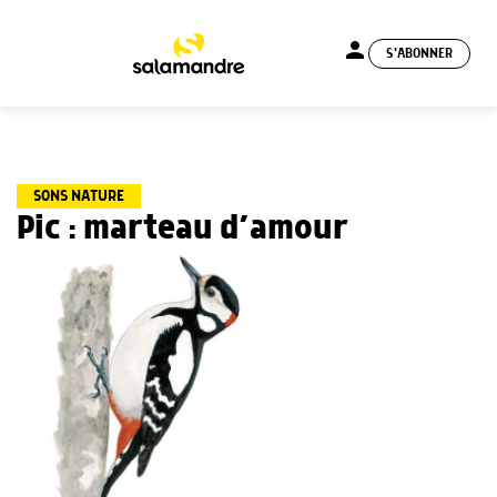
person
S'ABONNER
menu
SONS NATURE
Pic : marteau d’amour