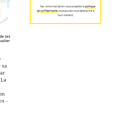
Par votre inscription vous acceptez la
politique
de confidentialité
.Vous pouvez vous désinscrire à
tout moment.
 de ses
vallier
e
e sa
par
 La
on
es –