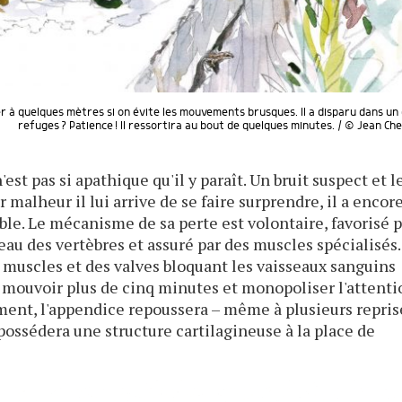
er à quelques mètres si on évite les mouvements brusques. Il a disparu dans un
refuges ? Patience ! Il ressortira au bout de quelques minutes. / © Jean Che
est pas si apathique qu'il y paraît. Un bruit suspect et l
par malheur il lui arrive de se faire surprendre, il a encor
ble. Le mécanisme de sa perte est volontaire, favorisé 
au des vertèbres et assuré par des muscles spécialisés.
s muscles et des valves bloquant les vaisseaux sanguins
e mouvoir plus de cinq minutes et monopoliser l'attenti
ment, l'appendice repoussera – même à plusieurs repris
possédera une structure cartilagineuse à la place de