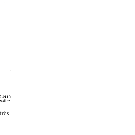
 © Jean
vallier
très