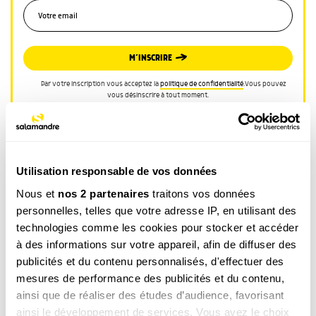
M’INSCRIRE
Par votre inscription vous acceptez la
politique de confidentialité
.Vous pouvez
vous désinscrire à tout moment.
Utilisation responsable de vos données
Nous et
nos 2 partenaires
traitons vos données
personnelles, telles que votre adresse IP, en utilisant des
CATÉGORIE
technologies comme les cookies pour stocker et accéder
COULISSES
à des informations sur votre appareil, afin de diffuser des
TAGS
publicités et du contenu personnalisés, d'effectuer des
mesures de performance des publicités et du contenu,
Mammifère
Jardin
ainsi que de réaliser des études d’audience, favorisant
ainsi le développement de services. Vous avez le choix