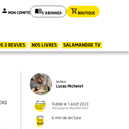
person
menu_book
shopping_cart
MON COMPTE
S'ABONNER
BOUTIQUE
S 3 REVUES
NOS LIVRES
SALAMANDRE TV
Auteur
Lucas Michelot
 ou
Publié le 1 août 2023
Mis à jour le 18 juillet 2023
6 min de lecture