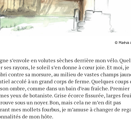
© Maéva 
ne s’envole en volutes sèches derrière mon vélo. Quel
 ses rayons, le soleil s’en donne à cœur joie. Et moi, je
abri contre sa morsure, au milieu de vastes champs jaun
entiel accolé à un grand corps de ferme. Quelques coups
s son ombre, comme dans un bain d’eau fraîche. Premier
es yeux de botaniste. Grise écorce fissurée, larges feui
ouve sous un noyer. Bon, mais cela ne m’en dit pas
tirant mes mollets fourbus, je m’amuse à changer de reg
onnalités de mon hôte.