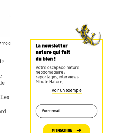
Arnold
La newsletter
nature qui fait
du bien !
le
Votre escapade nature
hebdomadaire :
e
reportages, interviews,
 de
Minute Nature, …
Voir un exemple
lles
ard
M’INSCRIRE