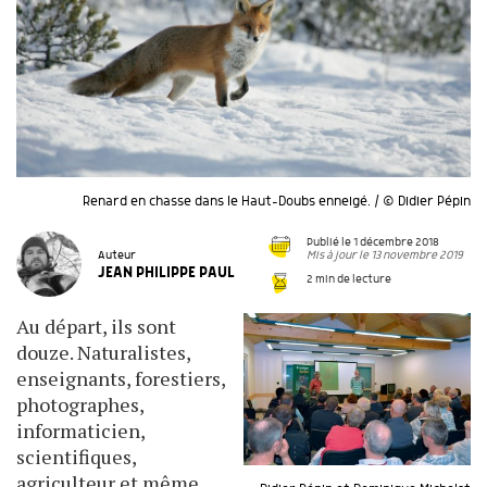
Renard en chasse dans le Haut-Doubs enneigé. / © Didier Pépin
Publié le 1 décembre 2018
Mis à jour le 13 novembre 2019
Auteur
JEAN PHILIPPE PAUL
2 min de lecture
Au départ, ils sont
douze. Naturalistes,
enseignants, forestiers,
photographes,
informaticien,
scientifiques,
agriculteur et même