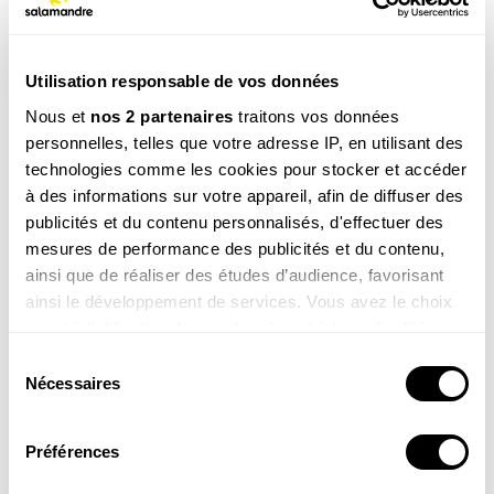
Cet article est extrait de la Revue Salamandre
Utilisation responsable de vos données
n° 249
Décembre 2018 - Janvier 2019
Nous et
nos 2 partenaires
traitons vos données
personnelles, telles que votre adresse IP, en utilisant des
VOIR LE SOMMAIRE
technologies comme les cookies pour stocker et accéder
à des informations sur votre appareil, afin de diffuser des
publicités et du contenu personnalisés, d'effectuer des
REVUE EN LIGNE
mesures de performance des publicités et du contenu,
ainsi que de réaliser des études d’audience, favorisant
JE M’ABONNE
ainsi le développement de services. Vous avez le choix
A partir de 39€ / an
quant à l'utilisation de vos données et à leurs finalités.
Vous pouvez modifier ou retirer votre consentement à
Sélection
tout moment en consultant la Déclaration relative aux
Nécessaires
du
cookies ou en cliquant sur l'icône de confidentialité.
consentement
Préférences
Si vous le permettez, nous aimerions également :
CATÉGORIE
Collecter des informations sur votre localisation