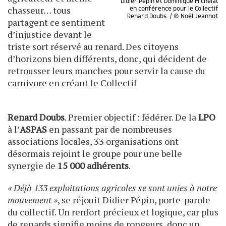
Didier Pépin et Dominique Michelat
chasseur… tous
en conférence pour le Collectif
Renard Doubs. / © Noël Jeannot
partagent ce sentiment
d’injustice devant le
triste sort réservé au renard. Des citoyens
d’horizons bien différents, donc, qui décident de
retrousser leurs manches pour servir la cause du
carnivore en créant le Collectif
Renard Doubs
. Premier objectif : fédérer. De la
LPO
à l’
ASPAS
en passant par de nombreuses
associations locales, 33 organisations ont
désormais rejoint le groupe pour une belle
synergie de
15 000 adhérents
.
« Déjà 133 exploitations agricoles se sont unies à notre
mouvement »
, se réjouit Didier Pépin, porte-parole
du collectif. Un renfort précieux et logique, car plus
de renards signifie moins de rongeurs, donc un