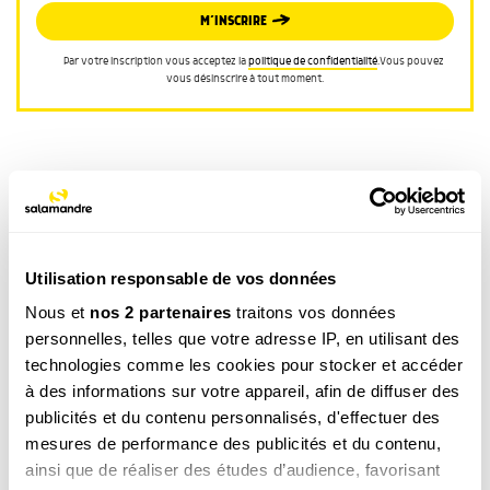
M’INSCRIRE
Par votre inscription vous acceptez la
politique de confidentialité
.Vous pouvez
vous désinscrire à tout moment.
CATÉGORIE
Utilisation responsable de vos données
LA MINUTE NATURE
Nous et
nos 2 partenaires
traitons vos données
TAGS
personnelles, telles que votre adresse IP, en utilisant des
technologies comme les cookies pour stocker et accéder
Montagne
à des informations sur votre appareil, afin de diffuser des
publicités et du contenu personnalisés, d'effectuer des
mesures de performance des publicités et du contenu,
Ces produits pourraient vous
ainsi que de réaliser des études d’audience, favorisant
intéresser