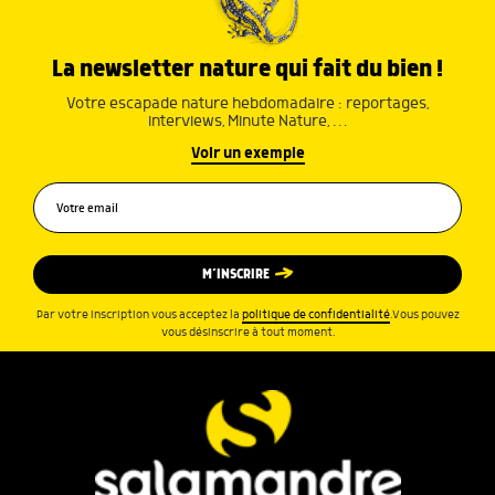
La newsletter nature qui fait du bien !
Votre escapade nature hebdomadaire : reportages,
interviews, Minute Nature, …
Voir un exemple
M’INSCRIRE
Par votre inscription vous acceptez la
politique de confidentialité
.Vous pouvez
vous désinscrire à tout moment.