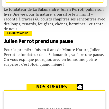
rencontre avec un animal, une plante…»
médias sociaux et d'analyser notre trafic. Nous
partageons également des informations sur l'utilisation de
Le fondateur de La Salamandre, Julien Perrot, publie son
notre site avec nos partenaires de médias sociaux, de
livre Une vie pour la nature, à paraître le 5 mai. Il y
publicité et d'analyse, qui peuvent combiner celles-ci
avec d'autres informations que vous leur avez fournies
raconte à travers 60 courts chapitres ses rencontres avec
ou qu'ils ont collectées lors de votre utilisation de leurs
des loups, renards, fougères, chênes, hermines... et tente
services.
de nous ...
LA MINUTE NATURE
Julien Perrot prend une pause
Pour la première fois en 8 ans de Minute Nature, Julien
Perrot le fondateur de la Salamandre, va faire une pause.
On vous explique pourquoi, avec en bonus une petite
surprise : c'est Noël quand même !
NOS 3 REVUES