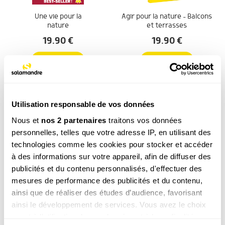
Une vie pour la
Agir pour la nature – Balcons
nature
et terrasses
19.90
€
19.90
€
COMMANDER
COMMANDER
Utilisation responsable de vos données
Nous et
nos 2 partenaires
traitons vos données
personnelles, telles que votre adresse IP, en utilisant des
technologies comme les cookies pour stocker et accéder
à des informations sur votre appareil, afin de diffuser des
Le grand livre de la
Les plantes
publicités et du contenu personnalisés, d'effectuer des
nature
sauvages
mesures de performance des publicités et du contenu,
69.00
€
49.00
€
ainsi que de réaliser des études d’audience, favorisant
ainsi le développement de services. Vous avez le choix
COMMANDER
COMMANDER
quant à l'utilisation de vos données et à leurs finalités.