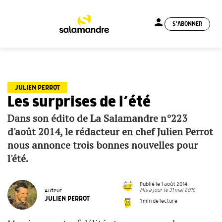
person
S'ABONNER
menu
JULIEN PERROT
Les surprises de l’été
Dans son édito de La Salamandre n°223
d'août 2014, le rédacteur en chef Julien Perrot
nous annonce trois bonnes nouvelles pour
l'été.
Publié le 1 août 2014
Mis à jour le 31 mai 2016
Auteur
JULIEN PERROT
1 min de lecture