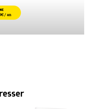
NNE
9€ / an
resser