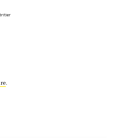
ritier
ure
.