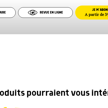
JE M’ABO
AIRE
REVUE EN LIGNE
A partir de 3
roduits pourraient vous inté