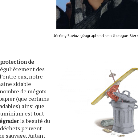
Jérémy Savioz, géographe et ornithologue, Sierr
a
protection de
 régulièrement des
d’entre eux, notre
maine skiable
le nombre de mégots
papier (que certains
dables) ainsi que
aluminium est tout
égrader
la beauté du
s déchets peuvent
une sauvage. Autant