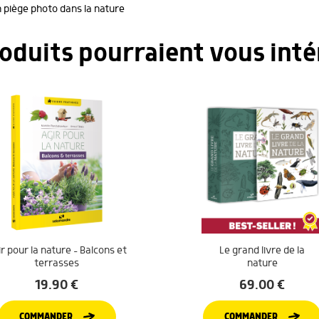
un piège photo dans la nature
roduits pourraient vous inté
r pour la nature – Balcons et
Le grand livre de la
terrasses
nature
19.90
€
69.00
€
COMMANDER
COMMANDER