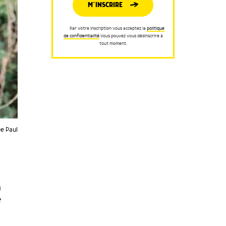
M’INSCRIRE
Par votre inscription vous acceptez la
politique
de confidentialité
.Vous pouvez vous désinscrire à
tout moment.
e Paul
a
e