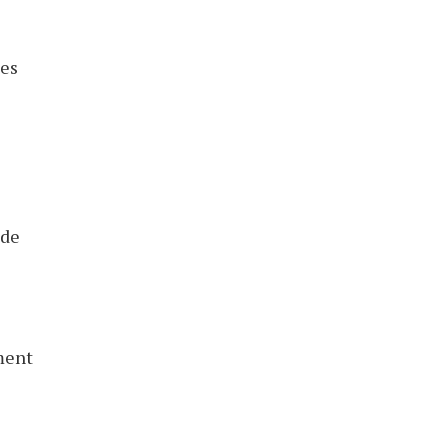
ues
 de
ement